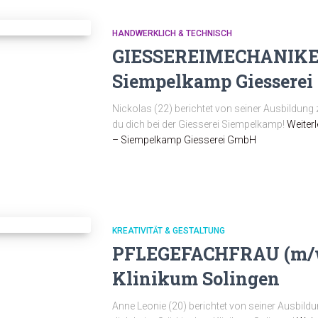
HANDWERKLICH & TECHNISCH
GIESSEREIMECHANIKER
Siempelkamp Giessere
Nickolas (22) berichtet von seiner Ausbildun
du dich bei der Giesserei Siempelkamp!
Weiter
– Siempelkamp Giesserei GmbH
KREATIVITÄT & GESTALTUNG
PFLEGEFACHFRAU (m/w/
Klinikum Solingen
Anne Leonie (20) berichtet von seiner Ausbild