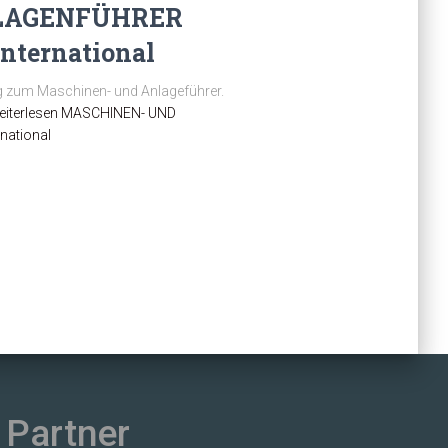
LAGENFÜHRER
nternational
g zum Maschinen- und Anlageführer.
iterlesen
MASCHINEN- UND
national
Partner