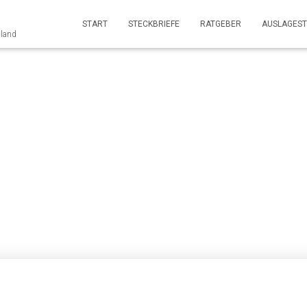
START
STECKBRIEFE
RATGEBER
AUSLAGEST
nland
issenschaftliches & Fo