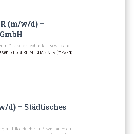
 (m/w/d) –
i GmbH
g zum Giessereimechaniker. Bewirb auch
lesen
GIESSEREIMECHANIKER (m/w/d)
d) – Städtisches
ung zur Pflegefachfrau. Bewirb auch du