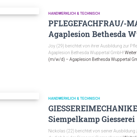
HANDWERKLICH & TECHNISCH
PFLEGEFACHFRAU/-MA
Agaplesion Bethesda 
Joy (29) berichtet von ihrer Ausbildung zur Pf
Agaplesion Bethesda Wuppertal GmbH!
Weiter
(m/w/d) – Agaplesion Bethesda Wuppertal 
HANDWERKLICH & TECHNISCH
GIESSEREIMECHANIKER
Siempelkamp Giessere
Nickolas (22) berichtet von seiner Ausbildun