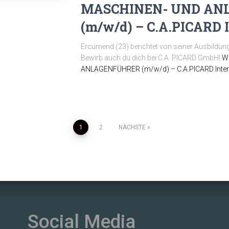
MASCHINEN- UND AN
(m/w/d) – C.A.PICARD I
Ercümend (23) berichtet von seiner Ausbildun
Bewirb auch du dich bei C.A. PICARD GmbH!
We
ANLAGENFÜHRER (m/w/d) – C.A.PICARD Inter
1
2
NÄCHSTE
Social Media