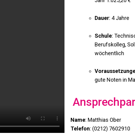
Jahr 1.025,20 €
Dauer
: 4 Jahre
Schule
: Techni
Berufskolleg, Sol
wöchentlich
Voraussetzung
gute Noten in M
Ansprechpar
Name
: Matthias Ober
Telefon
: (0212) 7602910