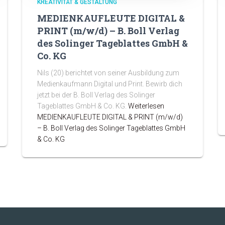
KREATIVITÄT & GESTALTUNG
MEDIENKAUFLEUTE DIGITAL &
PRINT (m/w/d) – B. Boll Verlag
des Solinger Tageblattes GmbH &
Co. KG
Nils (20) berichtet von seiner Ausbildung zum
Medienkaufmann Digital und Print. Bewirb dich
jetzt bei der B. Boll Verlag des Solinger
Tageblattes GmbH & Co. KG.
Weiterlesen
MEDIENKAUFLEUTE DIGITAL & PRINT (m/w/d)
– B. Boll Verlag des Solinger Tageblattes GmbH
& Co. KG