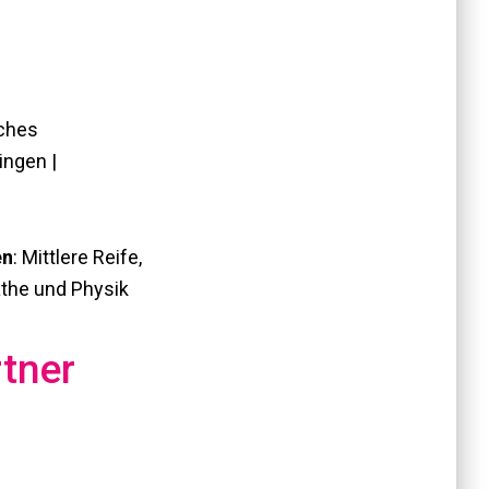
sches
ingen |
en
: Mittlere Reife,
athe und Physik
tner