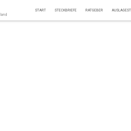
START
STECKBRIEFE
RATGEBER
AUSLAGEST
nland
CHATRONIKER (m/w/d) 
Treffpunkt Stamm Gmb