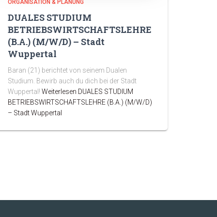
ORGANISATION & PLANUNG
DUALES STUDIUM
BETRIEBSWIRTSCHAFTSLEHRE
(B.A.) (M/W/D) – Stadt
Wuppertal
Baran (21) berichtet von seinem Dualen
Studium. Bewirb auch du dich bei der Stadt
Wuppertal!
Weiterlesen
DUALES STUDIUM
BETRIEBSWIRTSCHAFTSLEHRE (B.A.) (M/W/D)
– Stadt Wuppertal