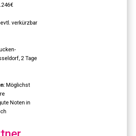
1.246€
, evtl. verkürzbar
Eucken-
sseldorf, 2 Tage
en
: Möglichst
re
ute Noten in
sch
tner