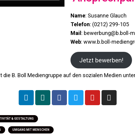
Name
: Susanne Glauch
Telefon
: (0212) 299-105
Mail
: bewerbung@b.boll-m
Web
: www.b.boll-medieng
Jetzt bewerben!
st die B. Boll Mediengruppe auf den sozialen Medien unt
TIVITÄT & GESTALTUNG
G
UMGANG MIT MENSCHEN