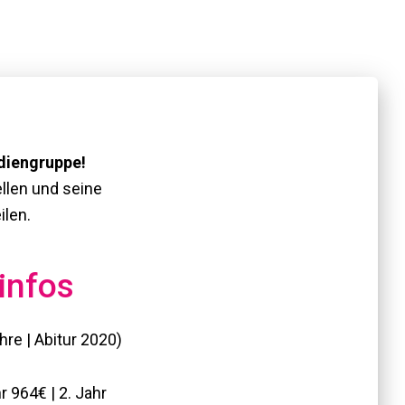
diengruppe!
llen und seine
ilen.
infos
hre | Abitur 2020)
hr 964€ | 2. Jahr