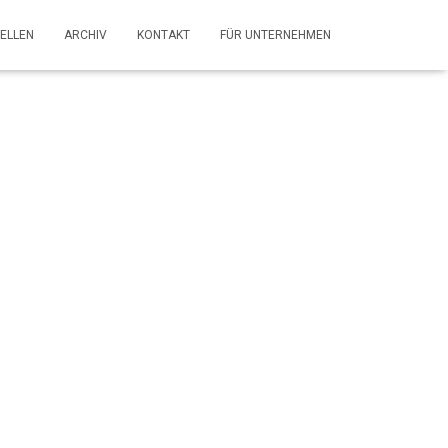
ELLEN
ARCHIV
KONTAKT
FÜR UNTERNEHMEN
T (m/w/d) –
attes GmbH &