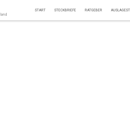
START
STECKBRIEFE
RATGEBER
AUSLAGEST
nland
LEUTE DIGITAL & PRIN
lag des Solinger Tagebl
Co. KG